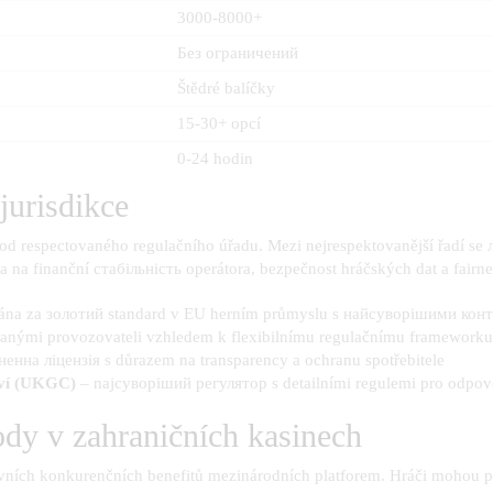
3000-8000+
Без ограничений
Štědré balíčky
15-30+ opcí
0-24 hodin
jurisdikce
d respectovaného regulačního úřadu. Mezi nejrespektovanější řadí se л
a na finanční стабільність operátora, bezpečnost hráčských dat a fairne
na za золотий standard v EU herním průmyslu s найсуворішими ко
vanými provozovateli vzhledem k flexibilnímu regulačnímu frameworku 
ненна ліцензія s důrazem na transparency a ochranu spotřebitele
tví (UKGC)
– najсуворіший регулятор s detailními regulemi pro odpov
dy v zahraničních kasinech
vních konkurenčních benefitů mezinárodních platforem. Hráči mohou po