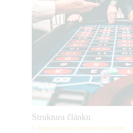
Struktura článku
Přednosti globálních gamblingových platforem