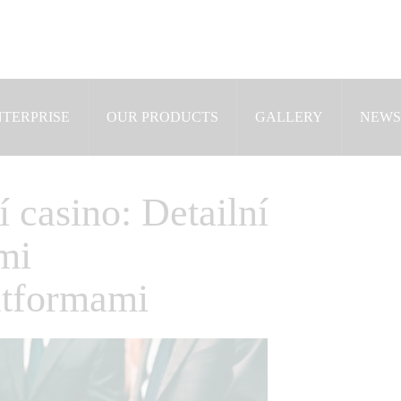
NTERPRISE
OUR PRODUCTS
GALLERY
NEWS
í casino: Detailní
mi
atformami