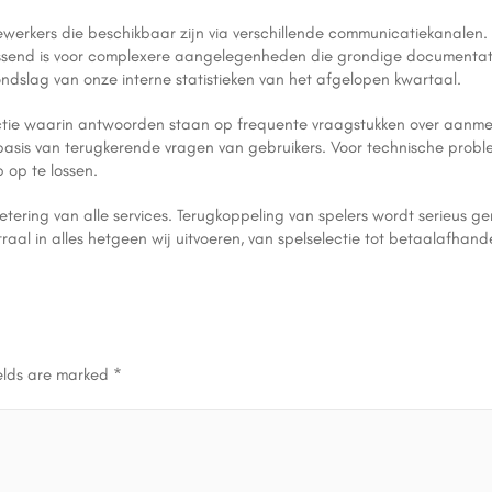
erkers die beschikbaar zijn via verschillende communicatiekanalen. R
ssend is voor complexere aangelegenheden die grondige documentatie v
ondslag van onze interne statistieken van het afgelopen kwartaal.
tie waarin antwoorden staan op frequente vraagstukken over aanmeldi
basis van terugkerende vragen van gebruikers. Voor technische prob
 op te lossen.
tering van alle services. Terugkoppeling van spelers wordt serieus g
aal in alles hetgeen wij uitvoeren, van spelselectie tot betaalafhande
ields are marked
*