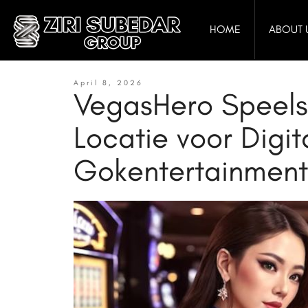
HOME
ABOUT 
April 8, 2026
VegasHero Speelsi
Locatie voor Digit
Gokentertainment