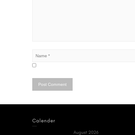
Calender
August 2026