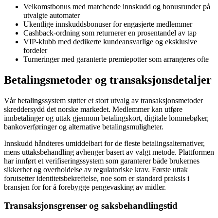
Velkomstbonus med matchende innskudd og bonusrunder på
utvalgte automater
Ukentlige innskuddsbonuser for engasjerte medlemmer
Cashback-ordning som returnerer en prosentandel av tap
VIP-klubb med dedikerte kundeansvarlige og eksklusive
fordeler
Turneringer med garanterte premiepotter som arrangeres ofte
Betalingsmetoder og transaksjonsdetaljer
Vår betalingssystem støtter et stort utvalg av transaksjonsmetoder
skreddersydd det norske markedet. Medlemmer kan utføre
innbetalinger og uttak gjennom betalingskort, digitale lommebøker,
bankoverføringer og alternative betalingsmuligheter.
Innskudd håndteres umiddelbart for de fleste betalingsalternativer,
mens uttaksbehandling avhenger basert av valgt metode. Plattformen
har innført et verifiseringssystem som garanterer både brukernes
sikkerhet og overholdelse av regulatoriske krav. Første uttak
forutsetter identitetsbekreftelse, noe som er standard praksis i
bransjen for for å forebygge pengevasking av midler.
Transaksjonsgrenser og saksbehandlingstid