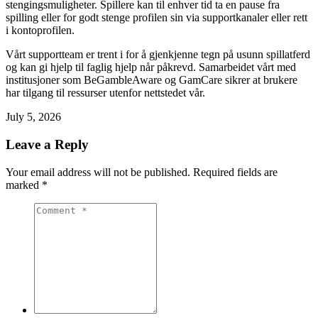
stengingsmuligheter. Spillere kan til enhver tid ta en pause fra
spilling eller for godt stenge profilen sin via supportkanaler eller rett
i kontoprofilen.
Vårt supportteam er trent i for å gjenkjenne tegn på usunn spillatferd
og kan gi hjelp til faglig hjelp når påkrevd. Samarbeidet vårt med
institusjoner som BeGambleAware og GamCare sikrer at brukere
har tilgang til ressurser utenfor nettstedet vår.
July 5, 2026
Leave a Reply
Your email address will not be published.
Required fields are
marked
*