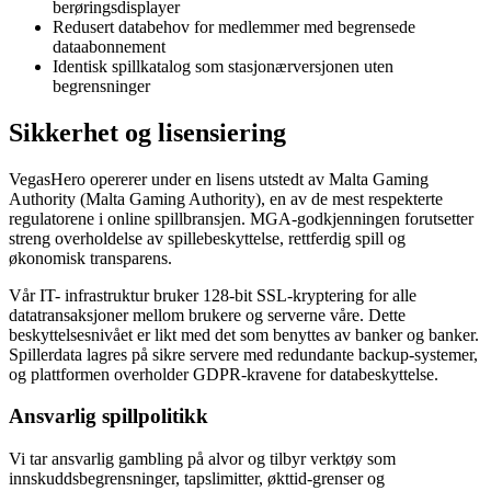
berøringsdisplayer
Redusert databehov for medlemmer med begrensede
dataabonnement
Identisk spillkatalog som stasjonærversjonen uten
begrensninger
Sikkerhet og lisensiering
VegasHero opererer under en lisens utstedt av Malta Gaming
Authority (Malta Gaming Authority), en av de mest respekterte
regulatorene i online spillbransjen. MGA-godkjenningen forutsetter
streng overholdelse av spillebeskyttelse, rettferdig spill og
økonomisk transparens.
Vår IT- infrastruktur bruker 128-bit SSL-kryptering for alle
datatransaksjoner mellom brukere og serverne våre. Dette
beskyttelsesnivået er likt med det som benyttes av banker og banker.
Spillerdata lagres på sikre servere med redundante backup-systemer,
og plattformen overholder GDPR-kravene for databeskyttelse.
Ansvarlig spillpolitikk
Vi tar ansvarlig gambling på alvor og tilbyr verktøy som
innskuddsbegrensninger, tapslimitter, økttid-grenser og