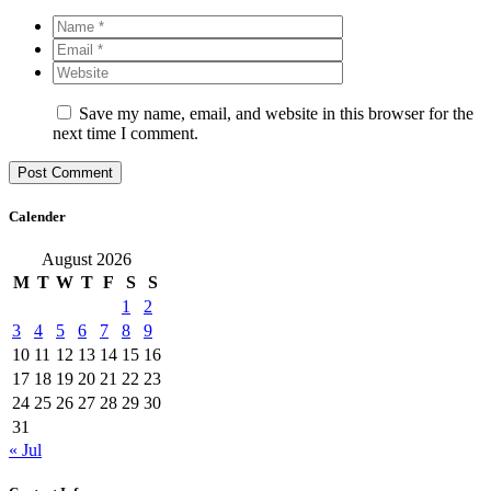
Save my name, email, and website in this browser for the
next time I comment.
Calender
August 2026
M
T
W
T
F
S
S
1
2
3
4
5
6
7
8
9
10
11
12
13
14
15
16
17
18
19
20
21
22
23
24
25
26
27
28
29
30
31
« Jul