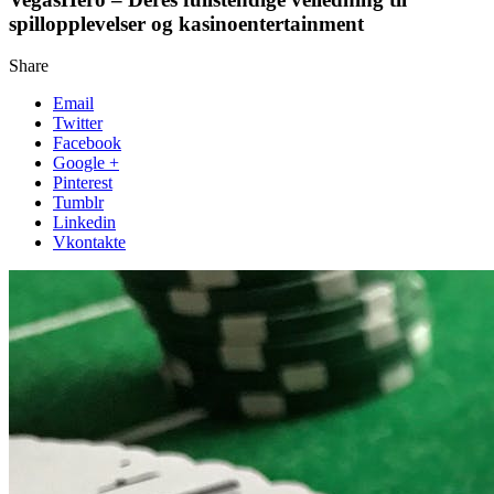
spillopplevelser og kasinoentertainment
Share
Email
Twitter
Facebook
Google +
Pinterest
Tumblr
Linkedin
Vkontakte