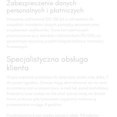
Zabezpieczenie danych
personalnych i płatniczych
Stosujemy szyfrowanie SSL 128-bit w odniesieniu do
wszystkich transferów danych pomiędzy serwerem oraz
urządzeniem użytkownika. Dane kart płatniczych
przetwarzane są w akordzie z standardami PCI DSS, co
gwarantuje najwyższy poziom bezpieczeństwa transakcji
finansowych.
Specjalistyczna obsługa
klienta
Grupa wsparcia pozostaje do dyspozycji przez całą dobę, 7
dni przez tygodniu. Gracze mogą skontaktować się via nami
za pomocą czat w czasie żywo, e-mail lub panel kontaktowy.
Przeciętny czas reakcji na live chat wynosi mniej niż dwóch
minut, podczas gdy tymczasem zapytania mailowe są
procesowane w ciągu 4 godziny.
Przedstawiona baza wiedzy zawiera około 150 tekstów