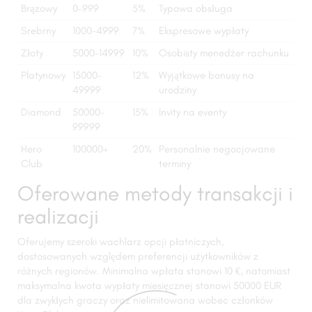
Brązowy
0-999
5%
Typowa obsługa
Srebrny
1000-4999
7%
Ekspresowe wypłaty
Złoty
5000-14999
10%
Osobisty menedżer rachunku
Platynowy
15000-
12%
Wyjątkowe bonusy na
49999
urodziny
Diamond
50000-
15%
Invity na eventy
99999
Hero
100000+
20%
Personalnie negocjowane
Club
terminy
Oferowane metody transakcji i
realizacji
Oferujemy szeroki wachlarz opcji płatniczych,
dostosowanych względem preferencji użytkowników z
różnych regionów. Minimalna wpłata stanowi 10 €, natomiast
maksymalna kwota wypłaty miesięcznej stanowi 50000 EUR
dla zwykłych graczy oraz nielimitowana wobec członków