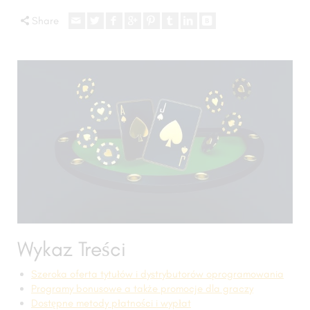
Share
Wykaz Treści
Szeroka oferta tytułów i dystrybutorów oprogramowania
Programy bonusowe a także promocje dla graczy
Dostępne metody płatności i wypłat