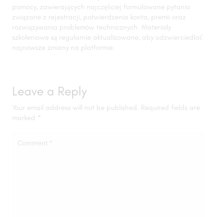
pomocy, zawierających najczęściej formułowane pytania
związane z rejestracji, potwierdzenia konta, premii oraz
rozwiązywania problemów technicznych. Materiały
szkoleniowe są regularnie aktualizowane, aby odzwierciedlać
najnowsze zmiany na platformie.
Leave a Reply
Your email address will not be published.
Required fields are
marked
*