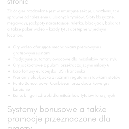
stronie
Zbiór gier rozdzielone jest w intuicyjne sekcje, umożliwiające
sprawne odnalezienie ulubionych tytułów. Sloty klasyczne,
megaways, jackpoty narastające, ruletka, blackjack, bakarat
a także poker wideo – każdy tytuł dostępne w jednym
location.
Gry wideo oferujące mechanikami premiowymi i
gratisowymi spinami
Tradycyjne automaty owocowe dla miłośników retro stylu
Gry jackpotowe z pulami przekraczającymi miliony €
Koło fortuny europejska, US i francuska
Warianty blackjacka z różnymi regułami i stawkami stołów
Punto Banco, poker Caribbean oraz dodatkowe gry
karcianie
Keno, bingo i zdrapki dla miłośników tytułów loteryjnych
Systemy bonusowe a także
promocje przeznaczone dla
graczy