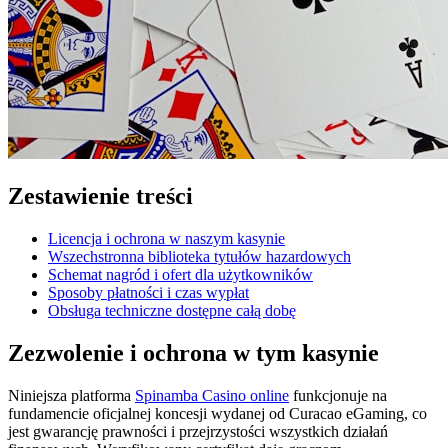
Zestawienie treści
Licencja i ochrona w naszym kasynie
Wszechstronna biblioteka tytułów hazardowych
Schemat nagród i ofert dla użytkowników
Sposoby płatności i czas wypłat
Obsługa techniczne dostępne całą dobę
Zezwolenie i ochrona w tym kasynie
Niniejsza platforma
Spinamba Casino online
funkcjonuje na
fundamencie oficjalnej koncesji wydanej od Curacao eGaming, co
jest gwarancję prawności i przejrzystości wszystkich działań