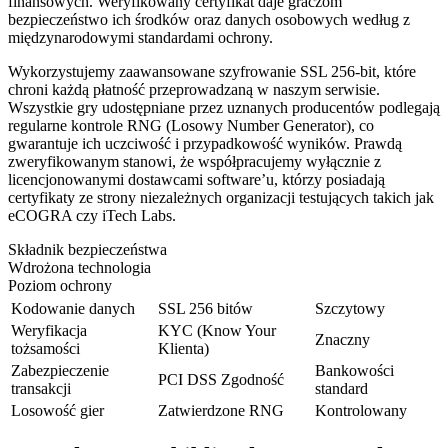
finansowych. Weryfikowany certyfikat daje graczom
bezpieczeństwo ich środków oraz danych osobowych według z
międzynarodowymi standardami ochrony.
Wykorzystujemy zaawansowane szyfrowanie SSL 256-bit, które
chroni każdą płatność przeprowadzaną w naszym serwisie.
Wszystkie gry udostępniane przez uznanych producentów podlegają
regularne kontrole RNG (Losowy Number Generator), co
gwarantuje ich uczciwość i przypadkowość wyników. Prawdą
zweryfikowanym stanowi, że współpracujemy wyłącznie z
licencjonowanymi dostawcami software’u, którzy posiadają
certyfikaty ze strony niezależnych organizacji testujących takich jak
eCOGRA czy iTech Labs.
Składnik bezpieczeństwa
Wdrożona technologia
Poziom ochrony
Kodowanie danych
SSL 256 bitów
Szczytowy
Weryfikacja
KYC (Know Your
Znaczny
tożsamości
Klienta)
Zabezpieczenie
Bankowości
PCI DSS Zgodność
transakcji
standard
Losowość gier
Zatwierdzone RNG
Kontrolowany