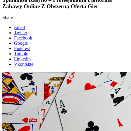
Zabawy Online Z Obszerną Ofertą Gier
Share
Email
Twitter
Facebook
Google +
Pinterest
Tumblr
Linkedin
Vkontakte