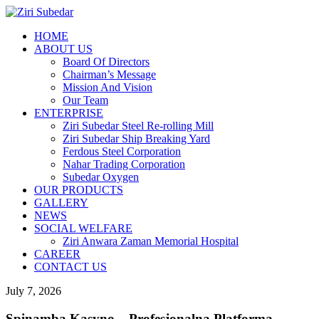
HOME
ABOUT US
Board Of Directors
Chairman’s Message
Mission And Vision
Our Team
ENTERPRISE
Ziri Subedar Steel Re-rolling Mill
Ziri Subedar Ship Breaking Yard
Ferdous Steel Corporation
Nahar Trading Corporation
Subedar Oxygen
OUR PRODUCTS
GALLERY
NEWS
SOCIAL WELFARE
Ziri Anwara Zaman Memorial Hospital
CAREER
CONTACT US
July 7, 2026
Spinamba Kasyno – Profesjonalna Platforma