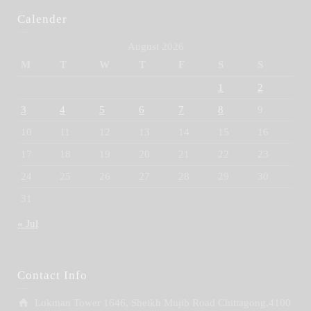
Calender
August 2026
M
T
W
T
F
S
S
1
2
3
4
5
6
7
8
9
10
11
12
13
14
15
16
17
18
19
20
21
22
23
24
25
26
27
28
29
30
31
« Jul
Contact Info
Lokman Tower 1646, Sheikh Mujib Road Chittagong,4100