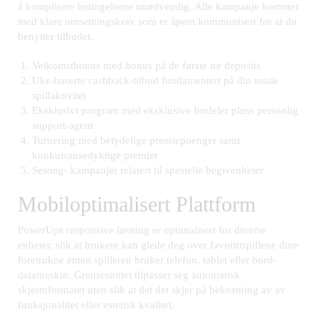
å komplisere betingelsene unødvendig. Alle kampanje kommer
med klare omsetningskrav som er åpent kommunisert før at du
benytter tilbudet.
Velkomstbonus med bonus på de første tre deposits
Uke-baserte cashback-tilbud fundamentert på din totale
spillaktivitet
Eksklusivt program med eksklusive fordeler pluss personlig
support-agent
Turnering med betydelige premiepoenger samt
konkurransedyktige premier
Sesong- kampanjer relatert til spesielle begivenheter
Mobiloptimalisert Plattform
PowerUps responsive løsning er optimalisert for diverse
enheter, slik at brukere kan glede deg over favorittspillene dine
foretrukne enten spilleren bruker telefon, tablet eller bord-
datamaskin. Grensesnittet tilpasser seg automatisk
skjermformatet uten slik at det det skjer på bekostning av av
funksjonalitet eller estetisk kvalitet.