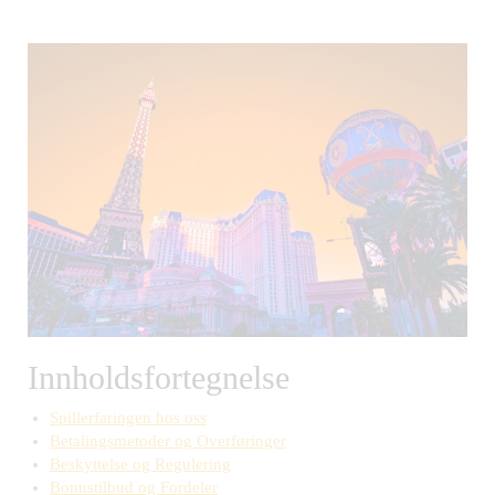
Innholdsfortegnelse
Spillerfaringen hos oss
Betalingsmetoder og Overføringer
Beskyttelse og Regulering
Bonustilbud og Fordeler