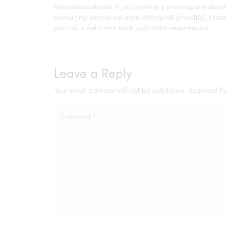
Responsabilitatea în joc rămâne o preocupare absolut
consulting pentru cei care întâmpină dificultăți. Pr
pozitivă a celor mai mulți jucătorilor responsabili.
Leave a Reply
Your email address will not be published.
Required f