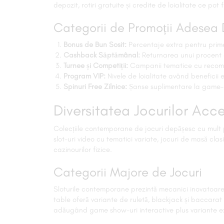
depozit, rotiri gratuite și credite de loialitate ce pot 
Categorii de Promoții Adesea 
Bonus de Bun Sosit:
Percentaje extra pentru primel
Cashback Săptămânal:
Returnarea unui procent di
Turnee și Competiții:
Campanii tematice cu recomp
Program VIP:
Nivele de loialitate având beneficii e
Spinuri Free Zilnice:
Șanse suplimentare la game-ur
Diversitatea Jocurilor Acce
Colecțiile contemporane de jocuri depășesc cu mult pr
slot-uri video cu tematici variate, jocuri de masă cl
cazinourilor fizice.
Categorii Majore de Jocuri
Sloturile contemporane prezintă mecanici inovatoare
table oferă variante de ruletă, blackjack și baccarat 
adăugând game show-uri interactive plus variante ex