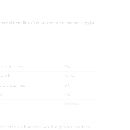
ii români beneficiază în prezent de numeroase opțiuni
3 zile business
0%
-48 h
0-2%
5 zile business
0%
/A
0%
6 h
Variabil
Pachetele de bun sosit includ în general oferte la