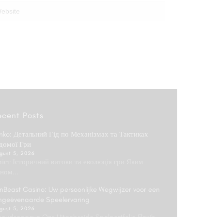
ecent Posts
inko: Детальний Гід по Механізмах та Тактиках
домої Гри
gust 5, 2026
іст Історичний витоки та еволюція гри Яким
ном...
nBeast Casino: Uw persoonlijke Wegwijzer voor een
geëvenaarde Speelervaring
gust 5, 2026