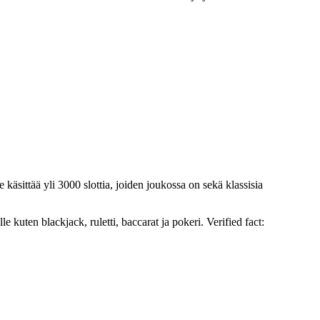
käsittää yli 3000 slottia, joiden joukossa on sekä klassisia
kuten blackjack, ruletti, baccarat ja pokeri. Verified fact: