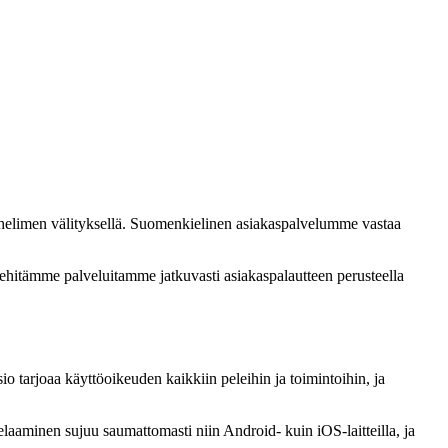
uhelimen välityksellä. Suomenkielinen asiakaspalvelumme vastaa
ehitämme palveluitamme jatkuvasti asiakaspalautteen perusteella
io tarjoaa käyttöoikeuden kaikkiin peleihin ja toimintoihin, ja
elaaminen sujuu saumattomasti niin Android- kuin iOS-laitteilla, ja