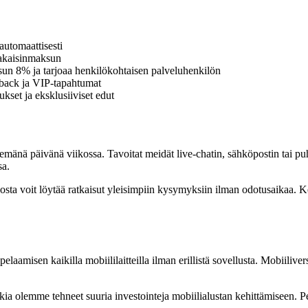
 automaattisesti
akaisinmaksun
sun 8% ja tarjoaa henkilökohtaisen palveluhenkilön
hback ja VIP-tapahtumat
ukset ja eksklusiiviset edut
emänä päivänä viikossa. Tavoitat meidät live-chatin, sähköpostin tai p
sa.
sta voit löytää ratkaisut yleisimpiin kysymyksiin ilman odotusaikaa. K
aamisen kaikilla mobiililaitteilla ilman erillistä sovellusta. Mobiilivers
akia olemme tehneet suuria investointeja mobiilialustan kehittämiseen. P