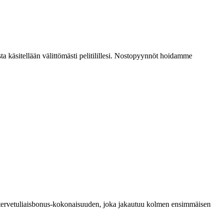
a käsitellään välittömästi pelitilillesi. Nostopyynnöt hoidamme
an tervetuliaisbonus-kokonaisuuden, joka jakautuu kolmen ensimmäisen