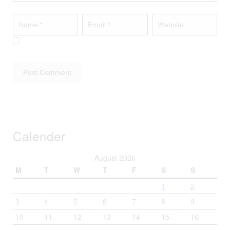
Calender
August 2026
M
T
W
T
F
S
S
1
2
3
4
5
6
7
8
9
10
11
12
13
14
15
16