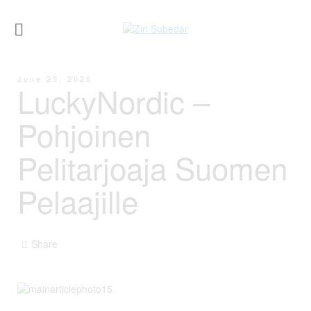
June 25, 2026
LuckyNordic –
Pohjoinen
Pelitarjoaja Suomen
Pelaajille
Share