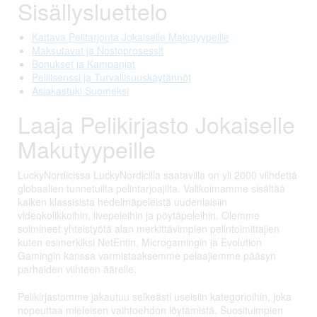
Sisällysluettelo
Kattava Pelitarjonta Jokaiselle Makutyypeille
Maksutavat ja Nostoprosessit
Bonukset ja Kampanjat
Pelilisenssi ja Turvallisuuskäytännöt
Asiakastuki Suomeksi
Laaja Pelikirjasto Jokaiselle
Makutyypeille
LuckyNordicissa LuckyNordicilla saatavilla on yli 2000 viihdettä
globaalien tunnetuilta pelintarjoajilta. Valikoimamme sisältää
kaiken klassisista hedelmäpeleistä uudenlaisiin
videokolikkoihin, livepeleihin ja pöytäpeleihin. Olemme
solmineet yhteistyötä alan merkittävimpien pelintoimittajien
kuten esimerkiksi NetEntin, Microgamingin ja Evolution
Gamingin kanssa varmistaaksemme pelaajiemme pääsyn
parhaiden viihteen äärelle.
Pelikirjastomme jakautuu selkeästi useisiin kategorioihin, joka
nopeuttaa mieleisen vaihtoehdon löytämistä. Suosituimpien