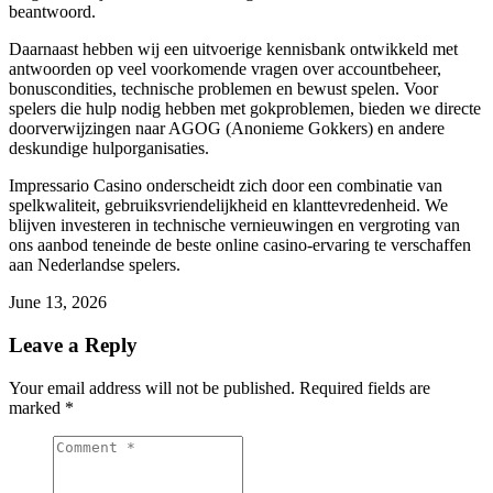
beantwoord.
Daarnaast hebben wij een uitvoerige kennisbank ontwikkeld met
antwoorden op veel voorkomende vragen over accountbeheer,
bonuscondities, technische problemen en bewust spelen. Voor
spelers die hulp nodig hebben met gokproblemen, bieden we directe
doorverwijzingen naar AGOG (Anonieme Gokkers) en andere
deskundige hulporganisaties.
Impressario Casino onderscheidt zich door een combinatie van
spelkwaliteit, gebruiksvriendelijkheid en klanttevredenheid. We
blijven investeren in technische vernieuwingen en vergroting van
ons aanbod teneinde de beste online casino-ervaring te verschaffen
aan Nederlandse spelers.
June 13, 2026
Leave a Reply
Your email address will not be published.
Required fields are
marked
*