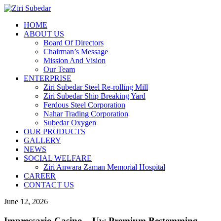
HOME
ABOUT US
Board Of Directors
Chairman’s Message
Mission And Vision
Our Team
ENTERPRISE
Ziri Subedar Steel Re-rolling Mill
Ziri Subedar Ship Breaking Yard
Ferdous Steel Corporation
Nahar Trading Corporation
Subedar Oxygen
OUR PRODUCTS
GALLERY
NEWS
SOCIAL WELFARE
Ziri Anwara Zaman Memorial Hospital
CAREER
CONTACT US
June 12, 2026
Impressario Casino – Uw Premium Bestemming