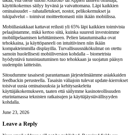
takaa, että olette silloin Android- tai Applen laitteen omistaja,
käyttökokemus säilyy hyvänä ja vaivattomana. Läpi kaikkien
ominaisuudet – rahatalletukset, nostot, pelikokemukset ja
tukipalvelut – toimivat moitteettomasti niin ikään mobiilissa.
Mobiiliasiakkaat kattavat reilusti yli 65% läpi kaikkien toimivista
pelaajistamme, mikä kertoo siitä, kuinka suuresti investoimme
mobiilipelaamisen kehittämiseen. Pelien latautumisaika ovat
tehokkaina, ja käyttöpaneeli on intuitiivinen niin ikään
kompakteimmilla displayilla. Turvallisuusnäkökulmat on otettu
samoin huolellisesti mobiiliversion kohdalla – biometrista
hyödyntävä tunnistautuminen tuo tehokkaan ja suojatun pääsyn
uudempiin laitteisiin.
Sitoudumme tasaisesti parantamaan järjestelmäämme asiakkaiden
feedbackin perusteella. Tasaisin väliajoin tulevat update-kierrokset
toisivat uusia ominaisuuksia ja kehitysaskeleita
käyttäjäkokemukseen, taaten että säilymme kasinoteollisuuden
eturintamassa teknisten ratkaisujen ja käyttäjäystävällisyyden
kohdalla.
June 23, 2026
Leave a Reply