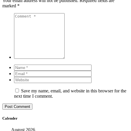
Your email address will not be published.
Required fields are
marked
*
Save my name, email, and website in this browser for the
next time I comment.
Calender
August 2026