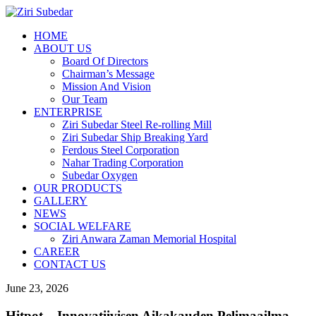
HOME
ABOUT US
Board Of Directors
Chairman’s Message
Mission And Vision
Our Team
ENTERPRISE
Ziri Subedar Steel Re-rolling Mill
Ziri Subedar Ship Breaking Yard
Ferdous Steel Corporation
Nahar Trading Corporation
Subedar Oxygen
OUR PRODUCTS
GALLERY
NEWS
SOCIAL WELFARE
Ziri Anwara Zaman Memorial Hospital
CAREER
CONTACT US
June 23, 2026
Hitpot – Innovatiivisen Aikakauden Pelimaailma