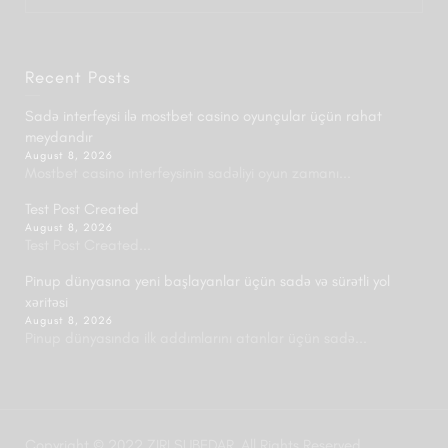
Recent Posts
Sadə interfeysi ilə mostbet casino oyunçular üçün rahat
meydandır
August 8, 2026
Mostbet casino interfeysinin sadəliyi oyun zamanı...
Test Post Created
August 8, 2026
Test Post Created...
Pinup dünyasına yeni başlayanlar üçün sadə və sürətli yol
xəritəsi
August 8, 2026
Pinup dünyasında ilk addımlarını atanlar üçün sadə...
Copyright © 2022 ZIRI SUBEDAR, All Rights Reserved.