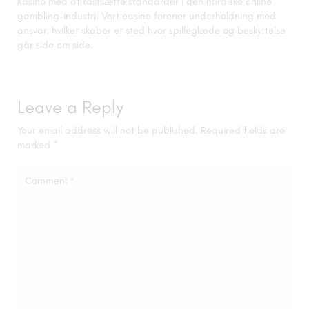
Kasino med at fastsætte standarder i den nordiske online
gambling-industri. Vort casino forener underholdning med
ansvar, hvilket skaber et sted hvor spilleglæde og beskyttelse
går side om side.
Leave a Reply
Your email address will not be published.
Required fields are
marked
*