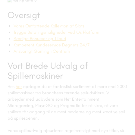
Oversigt
Vores Omfattende Kollektion af Slots
Trygge Betalingsmuligheder ved Os Platform
Særlige Bonusser og Tilbud
Kompetent Kundeservice Døgnets 24/7
Ansvarligt Gaming i Centrum
Vort Brede Udvalg af
Spillemaskiner
Hos
her
opdager du et fantastisk sortiment af mere end 2000
spillemaskiner fra branchens førende spiludviklere. Vi
arbejder med udbydere som Net Entertainment,
Microgaming, PlaynGO og Pragmatic for at sikre, at vore
spillere får adgang til de mest moderne og mest kreative spil
på spillescenen.
Vores spilleudvalg ajourføres regelmæssigt med nye titler, så