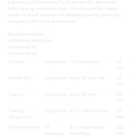
kryptering på bankniveau for at bevare alle økonomiske
betalinger og personlige data. Vore brugere kan vælge
mellem et bredt sortiment af pålidelige betalingsmetoder
designet til det lokale spillemarked.
Betalingsmulighed
Indbetaling hastighed
Udbetaling tid
Minimum beløb
Dankort
Omgående
1 til 3 hverdage
50
DKK
Mobile Pay
Omgående
Højst 24 timer tid
50
DKK
Trust ly
Omgående
Højst 24 timer
100
DKK
Visa og
Omgående
2 til 5 arbejdsdage
50
Mastercard
DKK
Bank overførsel
1-2
3-7 arbejdsdage
200
bankdage
bankdage
DKK