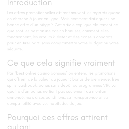
Introduction
Les offres promotionnelles attirent souvent les regards quand
on cherche à jouer en ligne. Mais comment distinguer une
bonne offre d’un piège ? Cet article explique clairement ce
que sont les best online casino bonuses, comment elles
fonctionnent, les erreurs à éviter et des conseils concrets
pour en tirer parti sans compromettre votre budget ou votre
sécurité.
Ce que cela signifie vraiment
Par “best online casino bonuses” on entend les promotions
qui offrent de la valeur au joueur : bonus de bienvenue, free
spins, cashback, bonus sans dépôt ou programmes VIP. La
qualité d’un bonus ne tient pas seulement au montant
annoncé, mais à ses conditions, sa transparence et sa
compatibilité avec vos habitudes de jeu.
Pourquoi ces offres attirent
autant