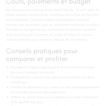
Coûts, paiements et budget
Les bonus ne sont pas gratuits dans l’absolu : le coût vient du
temps passé à satisfaire les conditions et parfois de frais liés
aux paiements. Certains moyens de paiement peuvent
annuler une promotion (par ex. certaines méthodes e-wallet).
Planifiez un budget de jeu, considérez le montant maximal
que vous êtes prêt à perdre, et évitez d’utiliser un bonus
comme prétexte pour jouer au-dessus de vos moyens.
Conseils pratiques pour
comparer et profiter
Priorisez le faible wagering et la forte contribution des
jeux en choisissant un bonus.
Privilégiez les casinos licenciés et transparents sur leurs
conditions.
Vérifiez la réputation du casino via des avis indépendants
et la durée moyenne des paiements.
Utilisez les petits bonus sans dépôt pour tester l’interface
et la qualité des jeux.