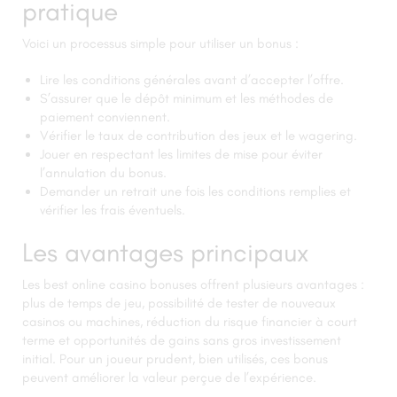
pratique
Voici un processus simple pour utiliser un bonus :
Lire les conditions générales avant d’accepter l’offre.
S’assurer que le dépôt minimum et les méthodes de
paiement conviennent.
Vérifier le taux de contribution des jeux et le wagering.
Jouer en respectant les limites de mise pour éviter
l’annulation du bonus.
Demander un retrait une fois les conditions remplies et
vérifier les frais éventuels.
Les avantages principaux
Les best online casino bonuses offrent plusieurs avantages :
plus de temps de jeu, possibilité de tester de nouveaux
casinos ou machines, réduction du risque financier à court
terme et opportunités de gains sans gros investissement
initial. Pour un joueur prudent, bien utilisés, ces bonus
peuvent améliorer la valeur perçue de l’expérience.