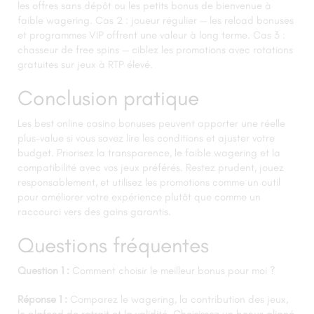
les offres sans dépôt ou les petits bonus de bienvenue à
faible wagering. Cas 2 : joueur régulier — les reload bonuses
et programmes VIP offrent une valeur à long terme. Cas 3 :
chasseur de free spins — ciblez les promotions avec rotations
gratuites sur jeux à RTP élevé.
Conclusion pratique
Les best online casino bonuses peuvent apporter une réelle
plus-value si vous savez lire les conditions et ajuster votre
budget. Priorisez la transparence, le faible wagering et la
compatibilité avec vos jeux préférés. Restez prudent, jouez
responsablement, et utilisez les promotions comme un outil
pour améliorer votre expérience plutôt que comme un
raccourci vers des gains garantis.
Questions fréquentes
Question 1 :
Comment choisir le meilleur bonus pour moi ?
Réponse 1 :
Comparez le wagering, la contribution des jeux,