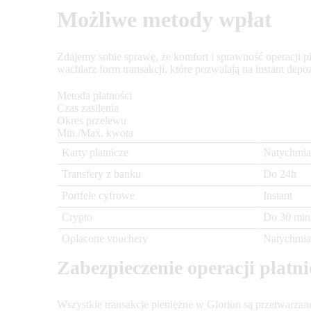
Możliwe metody wpłat
Zdajemy sobie sprawę, że komfort i sprawność operacji 
wachlarz form transakcji, które pozwalają na instant dep
Metoda płatności
Czas zasilenia
Okres przelewu
Min./Max. kwota
Karty płatnicze
Natychmia
Transfery z banku
Do 24h
Portfele cyfrowe
Instant
Crypto
Do 30 min
Opłacone vouchery
Natychmia
Zabezpieczenie operacji płatn
Wszystkie transakcje pieniężne w Glorion są przetwarz