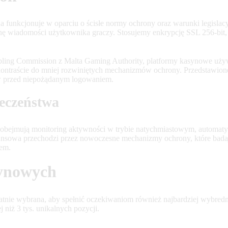
na funkcjonuje w oparciu o ścisłe normy ochrony oraz warunki legislac
nę wiadomości użytkownika graczy. Stosujemy enkrypcję SSL 256-bit, kt
ling Commission z Malta Gaming Authority, platformy kasynowe uży
kontraście do mniej rozwiniętych mechanizmów ochrony. Przedstawio
w przed niepożądanym logowaniem.
eczeństwa
obejmują monitoring aktywności w trybie natychmiastowym, automaty
nansowa przechodzi przez nowoczesne mechanizmy ochrony, które badaj
mem.
synowych
latnie wybrana, aby spełnić oczekiwaniom również najbardziej wybred
 niż 3 tys. unikalnych pozycji.