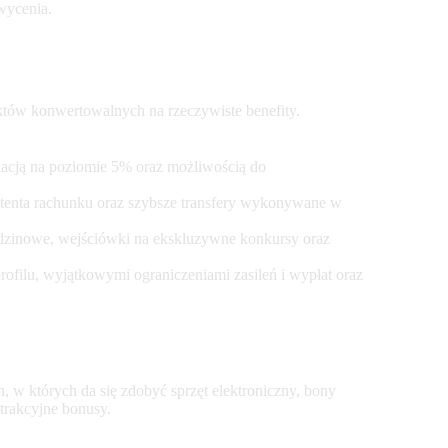
wycenia.
tów konwertowalnych na rzeczywiste benefity.
cją na poziomie 5% oraz możliwością do
tenta rachunku oraz szybsze transfery wykonywane w
odzinowe, wejściówki na ekskluzywne konkursy oraz
ilu, wyjątkowymi ograniczeniami zasileń i wypłat oraz
w których da się zdobyć sprzęt elektroniczny, bony
trakcyjne bonusy.