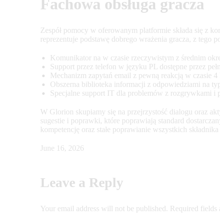
Fachowa obsługa gracza
Zespół pomocy w oferowanym platformie składa się z ko
reprezentuje podstawę dobrego wrażenia gracza, z tego 
Komunikator na w czasie rzeczywistym z średnim okr
Support przez telefon w języku PL dostępne przez peł
Mechanizm zapytań email z pewną reakcją w czasie 4
Obszerna biblioteka informacji z odpowiedziami na t
Specjalne support IT dla problemów z rozgrywkami i 
W Glorion skupiamy się na przejrzystość dialogu oraz a
sugestie i poprawki, które poprawiają standard dostarcz
kompetencję oraz stałe poprawianie wszystkich składnik
June 16, 2026
Leave a Reply
Your email address will not be published.
Required fields