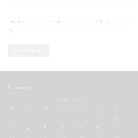
Calender
August 2026
M
T
W
T
F
S
S
1
2
3
4
5
6
7
8
9
10
11
12
13
14
15
16