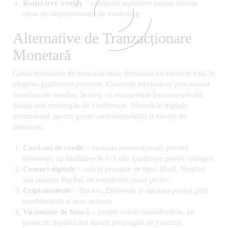
Rotiri free weekly
– campanii repetitive pentru titlurile
alese de departamentul de marketing
Alternative de Tranzacționare
Monetară
Gama metodelor de tranzacționare formează un element vital în
alegerea platformei potrivite. Conturile electronice procesează
transferurile imediat, în timp ce viramentele bancare solicită
durate mai prelungite de confirmare. Monedele digitale
acumulează succes grație confidențialității și vitezei de
finalizare.
Card-uri de credit
– varianta convențională primită
universal, cu finalizare în 1-3 zile lucrătoare pentru retrageri
Conturi digitale
– soluții prompte de tipul Skrill, Neteller
sau sisteme PayPal, cu transferuri quasi pe loc
Criptomonede
– Bitcoin, Ethereum și altcoins pentru plăți
confidențiale și taxe scăzute
Viramente de bancă
– pentru valori considerabile, cu
protecție deplină dar durată prelungită de execuție