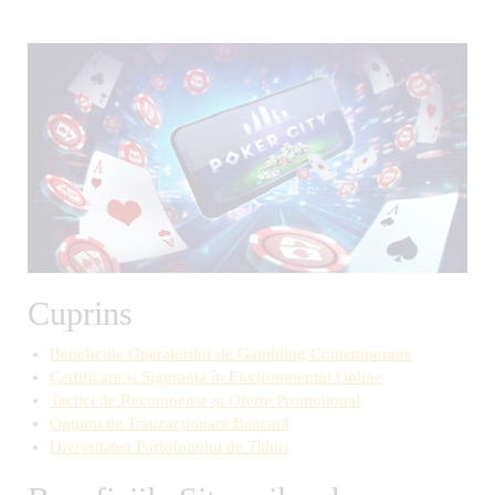
Cuprins
Beneficiile Operatorilor de Gambling Contemporane
Certificare și Siguranță în Environmentul Online
Tactici de Recompense și Oferte Promotional
Opțiuni de Tranzacționare Bancară
Diversitatea Portofoliului de Titluri