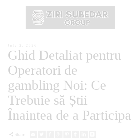
July 2, 2026
Ghid Detaliat pentru
Operatori de
gambling Noi: Ce
Trebuie să Știi
Înaintea de a Participa
Share