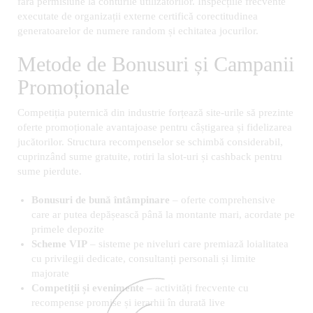
fără permisiune la conturile utilizatorilor. Inspecțiile frecvente
executate de organizații externe certifică corectitudinea
generatoarelor de numere random și echitatea jocurilor.
Metode de Bonusuri și Campanii
Promoționale
Competiția puternică din industrie forțează site-urile să prezinte
oferte promoționale avantajoase pentru câștigarea și fidelizarea
jucătorilor. Structura recompenselor se schimbă considerabil,
cuprinzând sume gratuite, rotiri la slot-uri și cashback pentru
sume pierdute.
Bonusuri de bună întâmpinare
– oferte comprehensive
care ar putea depășească până la montante mari, acordate pe
primele depozite
Scheme VIP
– sisteme pe niveluri care premiază loialitatea
cu privilegii dedicate, consultanți personali și limite
majorate
Competiții și evenimente
– activități frecvente cu
recompense promise și ierarhii în durată live