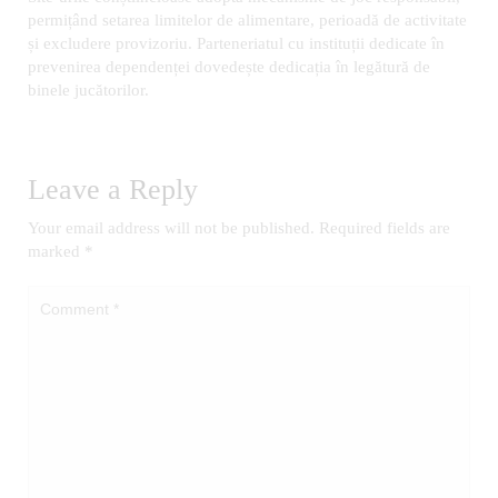
permițând setarea limitelor de alimentare, perioadă de activitate
și excludere provizoriu. Parteneriatul cu instituții dedicate în
prevenirea dependenței dovedește dedicația în legătură de
binele jucătorilor.
Leave a Reply
Your email address will not be published.
Required fields are
marked
*