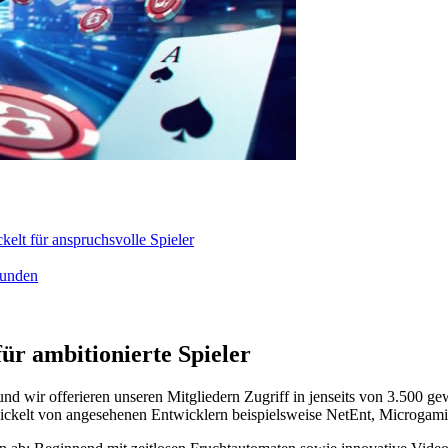
elt für anspruchsvolle Spieler
Kunden
für ambitionierte Spieler
 und wir offerieren unseren Mitgliedern Zugriff in jenseits von 3.500 
twickelt von angesehenen Entwicklern beispielsweise NetEnt, Microgam