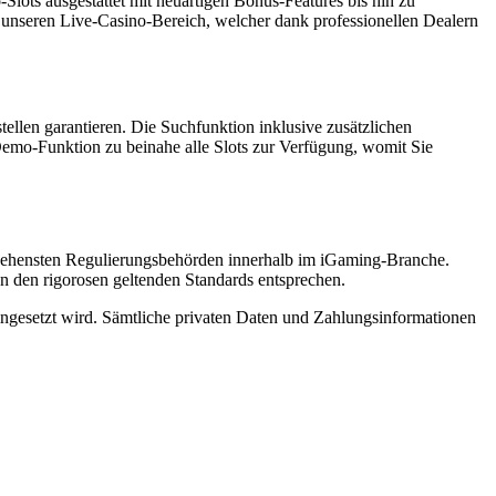
lots ausgestattet mit neuartigen Bonus-Features bis hin zu
r unseren Live-Casino-Bereich, welcher dank professionellen Dealern
ellen garantieren. Die Suchfunktion inklusive zusätzlichen
 Demo-Funktion zu beinahe alle Slots zur Verfügung, womit Sie
esehensten Regulierungsbehörden innerhalb im iGaming-Branche.
en den rigorosen geltenden Standards entsprechen.
 eingesetzt wird. Sämtliche privaten Daten und Zahlungsinformationen