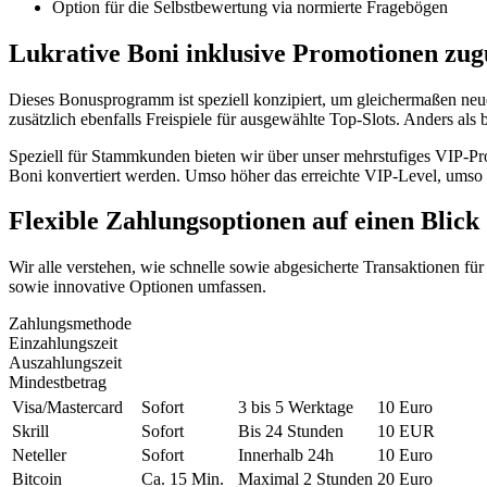
Option für die Selbstbewertung via normierte Fragebögen
Lukrative Boni inklusive Promotionen zug
Dieses Bonusprogramm ist speziell konzipiert, um gleichermaßen neu
zusätzlich ebenfalls Freispiele für ausgewählte Top-Slots. Anders al
Speziell für Stammkunden bieten wir über unser mehrstufiges VIP-Pr
Boni konvertiert werden. Umso höher das erreichte VIP-Level, umso 
Flexible Zahlungsoptionen auf einen Blick
Wir alle verstehen, wie schnelle sowie abgesicherte Transaktionen für 
sowie innovative Optionen umfassen.
Zahlungsmethode
Einzahlungszeit
Auszahlungszeit
Mindestbetrag
Visa/Mastercard
Sofort
3 bis 5 Werktage
10 Euro
Skrill
Sofort
Bis 24 Stunden
10 EUR
Neteller
Sofort
Innerhalb 24h
10 Euro
Bitcoin
Ca. 15 Min.
Maximal 2 Stunden
20 Euro