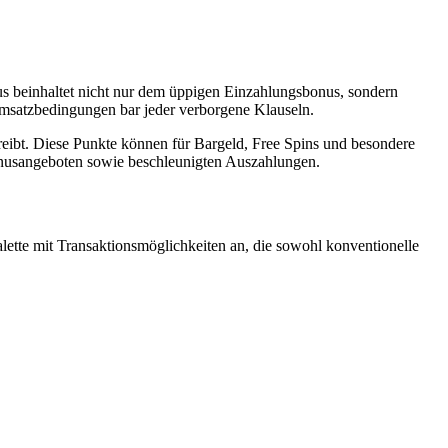
us beinhaltet nicht nur dem üppigen Einzahlungsbonus, sondern
e Umsatzbedingungen bar jeder verborgene Klauseln.
reibt. Diese Punkte können für Bargeld, Free Spins und besondere
Bonusangeboten sowie beschleunigten Auszahlungen.
 Palette mit Transaktionsmöglichkeiten an, die sowohl konventionelle