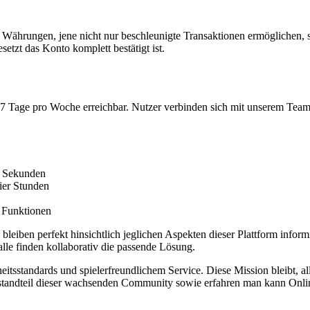
en Währungen, jene nicht nur beschleunigte Transaktionen ermöglichen,
tzt das Konto komplett bestätigt ist.
7 Tage pro Woche erreichbar. Nutzer verbinden sich mit unserem Team m
0 Sekunden
ier Stunden
e Funktionen
bleiben perfekt hinsichtlich jeglichen Aspekten dieser Plattform infor
lle finden kollaborativ die passende Lösung.
itsstandards und spielerfreundlichem Service. Diese Mission bleibt, all
 Bestandteil dieser wachsenden Community sowie erfahren man kann Onlin