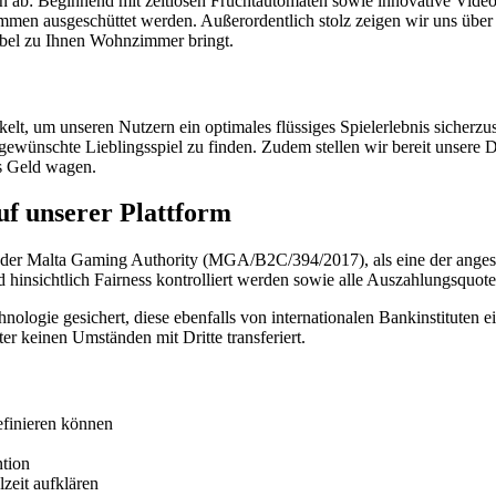
n ab: Beginnend mit zeitlosen Fruchtautomaten sowie innovative Video-S
ummen ausgeschüttet werden. Außerordentlich stolz zeigen wir uns übe
abel zu Ihnen Wohnzimmer bringt.
t, um unseren Nutzern ein optimales flüssiges Spielerlebnis sicherzust
 gewünschte Lieblingsspiel zu finden. Zudem stellen wir bereit unsere
es Geld wagen.
uf unserer Plattform
 von der Malta Gaming Authority (MGA/B2C/394/2017), als eine der ang
nd hinsichtlich Fairness kontrolliert werden sowie alle Auszahlungsquot
hnologie gesichert, diese ebenfalls von internationalen Bankinstituten
r keinen Umständen mit Dritte transferiert.
definieren können
ntion
lzeit aufklären