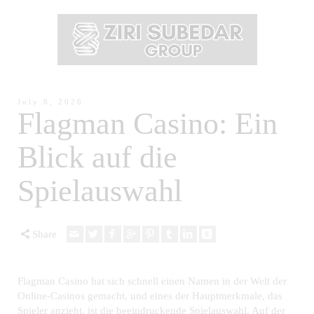
July 8, 2026
Flagman Casino: Ein
Blick auf die
Spielauswahl
Share
Flagman Casino hat sich schnell einen Namen in der Welt der
Online-Casinos gemacht, und eines der Hauptmerkmale, das
Spieler anzieht, ist die beeindruckende Spielauswahl. Auf der