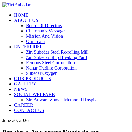
HOME
ABOUT US
Board Of Directors
Chairman’s Message
Mission And Vision
Our Team
ENTERPRISE
Ziri Subedar Steel Re-rolling Mill
Ziri Subedar Ship Breaking Yard
Ferdous Steel Corporation
Nahar Trading Corporation
Subedar Oxygen
OUR PRODUCTS
GALLERY
NEWS
SOCIAL WELFARE
Ziri Anwara Zaman Memorial Hospital
CAREER
CONTACT US
June 20, 2026
Descubre el Apasionante Mundo de estos