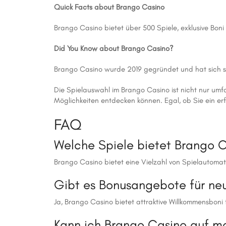
Quick Facts about Brango Casino
Brango Casino bietet über 500 Spiele, exklusive Boni
Did You Know about Brango Casino?
Brango Casino wurde 2019 gegründet und hat sich sch
Die Spielauswahl im Brango Casino ist nicht nur umf
Möglichkeiten entdecken können. Egal, ob Sie ein er
FAQ
Welche Spiele bietet Brango 
Brango Casino bietet eine Vielzahl von Spielautomat
Gibt es Bonusangebote für neu
Ja, Brango Casino bietet attraktive Willkommensboni 
Kann ich Brango Casino auf m