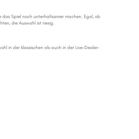
ie das Spiel noch unterhaltsamer machen. Egal, ob
en, die Auswahl ist riesig.
ohl in der klassischen als auch in der Live-Dealer-