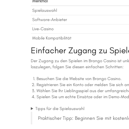
Merkmal
Spielauswahl
Software-Anbieter
Live-Casino
Mobile Kompatibilität
Einfacher Zugang zu Spiel
Der Zugang zu den Spielen im Brango Casino ist unko
loszulegen, folgen Sie diesen einfachen Schritten:
Besuchen Sie die Website von Brango Casino.
Registrieren Sie ein Konto oder melden Sie sich an
Wählen Sie Ihr Lieblingsspiel aus der umfangreiche
Spielen Sie um echte Einsätze oder im Demo-Mod
Tipps für die Spielauswahl
Praktischer Tipp: Beginnen Sie mit kosten