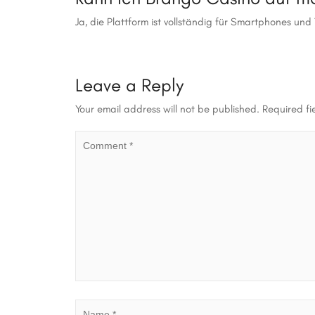
Ja, die Plattform ist vollständig für Smartphones und 
Leave a Reply
Your email address will not be published.
Required f