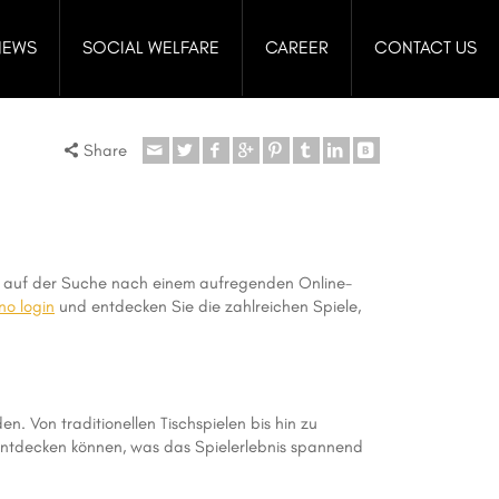
NEWS
SOCIAL WELFARE
CAREER
CONTACT US
Share
Sie auf der Suche nach einem aufregenden Online-
no login
und entdecken Sie die zahlreichen Spiele,
. Von traditionellen Tischspielen bis hin zu
l entdecken können, was das Spielerlebnis spannend