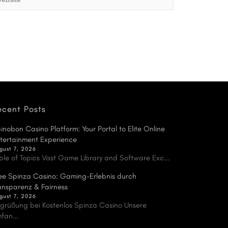
ecent Posts
inobon Casino Platform: Your Portal to Elite Online
tertainment Experience
gust 7, 2026
ble of Topics Vast Game Library and Software Exc...
ee Spinza Casino: Gaming-Erlebnis durch
ansparenz & Fairness
gust 7, 2026
grüßung bei Kostenlos Spinza Casino Unsere
fan...