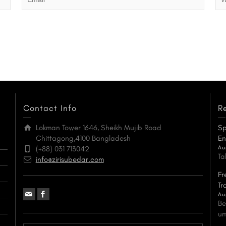
Contact Info
R
Lokman Tower 1646, Sheikh Mujib Road
Sp
Chittagong,4100 Bangladesh
En
(+88) 031 713042
Au
Ta
info@zirisubedar.com
Fr
Tr
Au
Be
um