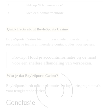
2
Klik op ‘Klantenservice’
3
Kies een contactmethode
Quick Facts about BoyleSports Casino
BoyleSports Casino biedt professionele ondersteuning,
responsieve teams en meerdere contactopties voor spelers.
Pro-Tip: Houd je accountinformatie bij de hand
voor een snellere afhandeling van verzoeken.
Wist je dat BoyleSports Casino?
BoyleSports biedt unieke promoties en loyaliteitsprogramma’s
voor terugkerende spelers.
Conclusie