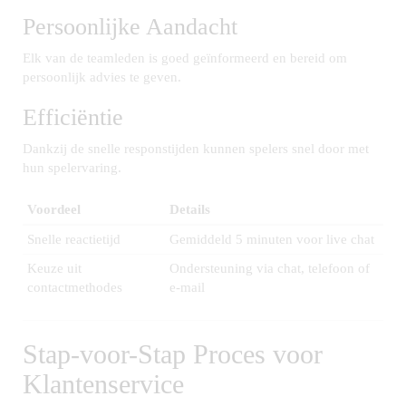
Persoonlijke Aandacht
Elk van de teamleden is goed geïnformeerd en bereid om
persoonlijk advies te geven.
Efficiëntie
Dankzij de snelle responstijden kunnen spelers snel door met
hun spelervaring.
Voordeel
Details
Snelle reactietijd
Gemiddeld 5 minuten voor live chat
Keuze uit
Ondersteuning via chat, telefoon of
contactmethodes
e-mail
Stap-voor-Stap Proces voor
Klantenservice