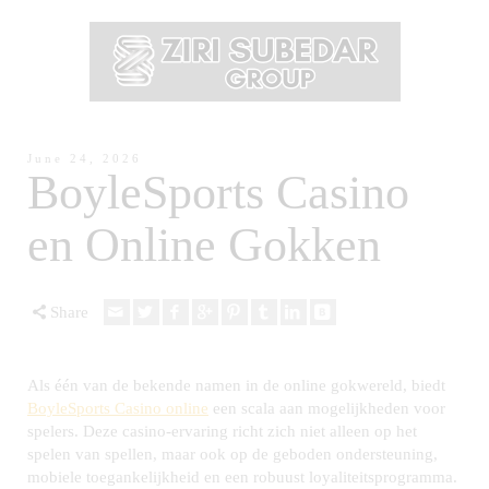
June 24, 2026
BoyleSports Casino
en Online Gokken
Share
Als één van de bekende namen in de online gokwereld, biedt
BoyleSports Casino online
een scala aan mogelijkheden voor
spelers. Deze casino-ervaring richt zich niet alleen op het
spelen van spellen, maar ook op de geboden ondersteuning,
mobiele toegankelijkheid en een robuust loyaliteitsprogramma.