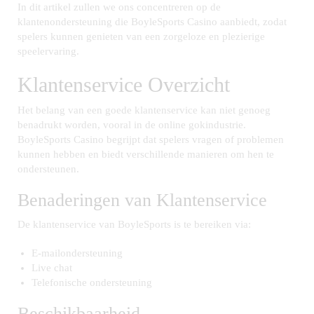
In dit artikel zullen we ons concentreren op de
klantenondersteuning die BoyleSports Casino aanbiedt, zodat
spelers kunnen genieten van een zorgeloze en plezierige
speelervaring.
Klantenservice Overzicht
Het belang van een goede klantenservice kan niet genoeg
benadrukt worden, vooral in de online gokindustrie.
BoyleSports Casino begrijpt dat spelers vragen of problemen
kunnen hebben en biedt verschillende manieren om hen te
ondersteunen.
Benaderingen van Klantenservice
De klantenservice van BoyleSports is te bereiken via:
E-mailondersteuning
Live chat
Telefonische ondersteuning
Beschikbaarheid