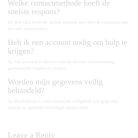
Welke contactmethode heeft de
snelste respons?
De live chat biedt de snelste respons met directe communicatie
met een medewerker.
Heb ik een account nodig om hulp te
krijgen?
Ja, een account is vereist voor de meeste ondersteuning
gerelateerde vragen en zorgen.
Worden mijn gegevens veilig
behandeld?
Ja, BoyleSports Casino neemt de veiligheid van gegevens
serieus en gebruikt beveiligde protocollen.
Leave a Reply