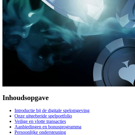
Inhoudsopgave
Introductie bij de digitale spelomgeving
Onze uitgebreide spelportfolio
Veilige en vlotte transacties
Aanbiedingen en bonusprogramma
Persoonlijke ondersteuning