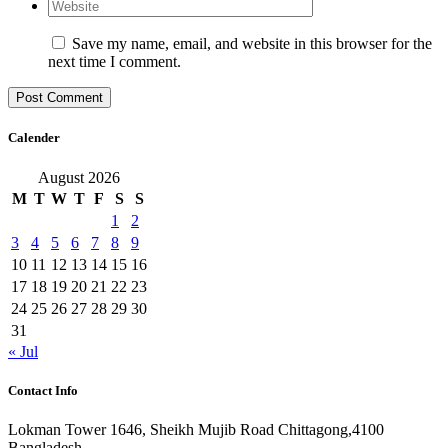
Save my name, email, and website in this browser for the
next time I comment.
Calender
August 2026
M
T
W
T
F
S
S
1
2
3
4
5
6
7
8
9
10
11
12
13
14
15
16
17
18
19
20
21
22
23
24
25
26
27
28
29
30
31
« Jul
Contact Info
Lokman Tower 1646, Sheikh Mujib Road Chittagong,4100
Bangladesh