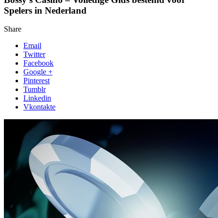
Spelers in Nederland
Share
Email
Twitter
Facebook
Google +
Pinterest
Tumblr
Linkedin
Vkontakte