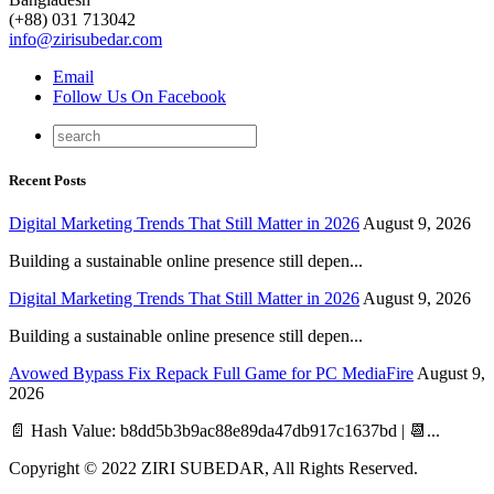
(+88) 031 713042
info@zirisubedar.com
Email
Follow Us On Facebook
Recent Posts
Digital Marketing Trends That Still Matter in 2026
August 9, 2026
Building a sustainable online presence still depen...
Digital Marketing Trends That Still Matter in 2026
August 9, 2026
Building a sustainable online presence still depen...
Avowed Bypass Fix Repack Full Game for PC MediaFire
August 9,
2026
📄 Hash Value: b8dd5b3b9ac88e89da47db917c1637bd | 📆...
Copyright © 2022 ZIRI SUBEDAR, All Rights Reserved.