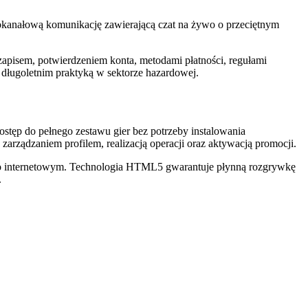
okanałową komunikację zawierającą czat na żywo o przeciętnym
apisem, potwierdzeniem konta, metodami płatności, regułami
 długoletnim praktyką w sektorze hazardowej.
tęp do pełnego zestawu gier bez potrzeby instalowania
arządzaniem profilem, realizacją operacji oraz aktywacją promocji.
e do internetowym. Technologia HTML5 gwarantuje płynną rozgrywkę
.