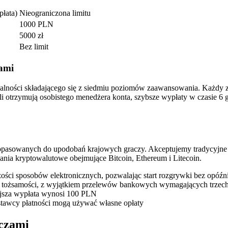
płata)
Nieograniczona limitu
1000 PLN
5000 zł
Bez limit
ami
alności składającego się z siedmiu poziomów zaawansowania. Każdy z
 otrzymują osobistego menedżera konta, szybsze wypłaty w czasie 6 g
pasowanych do upodobań krajowych graczy. Akceptujemy tradycyjne p
ązania kryptowalutowe obejmujące Bitcoin, Ethereum i Litecoin.
ości sposobów elektronicznych, pozwalając start rozgrywki bez opóźn
ji tożsamości, z wyjątkiem przelewów bankowych wymagających trzech-
ejsza wypłata wynosi 100 PLN
ostawcy płatności mogą używać własne opłaty
czami