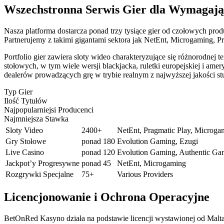
Wszechstronna Serwis Gier dla Wymagają
Nasza platforma dostarcza ponad trzy tysiące gier od czołowych pr
Partnerujemy z takimi gigantami sektora jak NetEnt, Microgaming, P
Portfolio gier zawiera sloty wideo charakteryzujące się różnorodnej t
stołowych, w tym wiele wersji blackjacka, ruletki europejskiej i amer
dealerów prowadzących grę w trybie realnym z najwyższej jakości st
Typ Gier
Ilość Tytułów
Najpopularniejsi Producenci
Najmniejsza Stawka
Sloty Video
2400+
NetEnt, Pragmatic Play, Microga
Gry Stołowe
ponad 180
Evolution Gaming, Ezugi
Live Casino
ponad 120
Evolution Gaming, Authentic Ga
Jackpot’y Progresywne
ponad 45
NetEnt, Microgaming
Rozgrywki Specjalne
75+
Various Providers
Licencjonowanie i Ochrona Operacyjne
BetOnRed Kasyno działa na podstawie licencji wystawionej od Ma