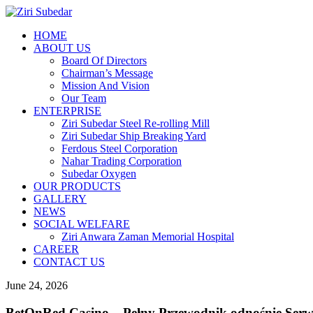
HOME
ABOUT US
Board Of Directors
Chairman’s Message
Mission And Vision
Our Team
ENTERPRISE
Ziri Subedar Steel Re-rolling Mill
Ziri Subedar Ship Breaking Yard
Ferdous Steel Corporation
Nahar Trading Corporation
Subedar Oxygen
OUR PRODUCTS
GALLERY
NEWS
SOCIAL WELFARE
Ziri Anwara Zaman Memorial Hospital
CAREER
CONTACT US
June 24, 2026
BetOnRed Casino – Pełny Przewodnik odnośnie Serwi