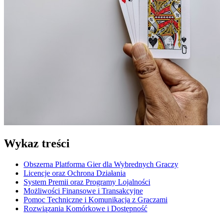
Wykaz treści
Obszerna Platforma Gier dla Wybrednych Graczy
Licencje oraz Ochrona Działania
System Premii oraz Programy Lojalności
Możliwości Finansowe i Transakcyjne
Pomoc Techniczne i Komunikacja z Graczami
Rozwiązania Komórkowe i Dostępność