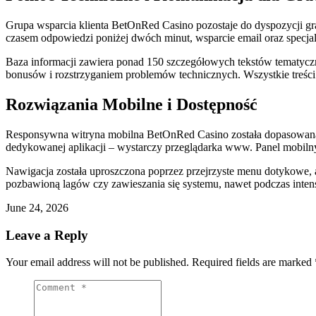
Grupa wsparcia klienta BetOnRed Casino pozostaje do dyspozycji g
czasem odpowiedzi poniżej dwóch minut, wsparcie email oraz specjalną
Baza informacji zawiera ponad 150 szczegółowych tekstów tematyczn
bonusów i rozstrzyganiem problemów technicznych. Wszystkie treści
Rozwiązania Mobilne i Dostępność
Responsywna witryna mobilna BetOnRed Casino została dopasowana p
dedykowanej aplikacji – wystarczy przeglądarka www. Panel mobilny 
Nawigacja została uproszczona poprzez przejrzyste menu dotykowe, 
pozbawioną lagów czy zawieszania się systemu, nawet podczas intens
June 24, 2026
Leave a Reply
Your email address will not be published.
Required fields are marked