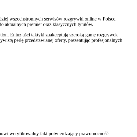
dziej wszechstronnych serwisów rozgrywki online w Polsce.
do aktualnych premier oraz klasycznych tytułów.
iction. Entuzjaści taktyki zaakceptują szeroką gamę rozgrywek
zywistą perłę przedstawianej oferty, prezentując profesjonalnych
nowi weryfikowalny fakt potwierdzający prawomocność