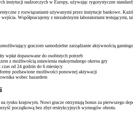
wych instytucji nadzorczych w Europy, używając rygorystyczne standar
ntyczne z rozwiązaniami używanymi przez instytucje bankowe. Każda
wejścia. Współpracujemy z niezależnymi laboratoriami testującymi, ta
umożliwiający graczom samodzielne zarządzanie aktywnością gaming
ity wpłat dopasowane do osobistych potrzeb
razem z możliwością ustawienia maksymalnego okresu gry
 czas od 24 godzin do 6 miesięcy
latformy pozbawione możliwości ponownej aktywacji
ytkownika wobec hazardem
i
rt na rynku krajowym. Nowi gracze otrzymują bonus za pierwszego depo
korzyść początkową bez zbyt restrykcyjnych wymogów obrotu.