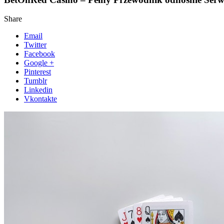
Share
Email
Twitter
Facebook
Google +
Pinterest
Tumblr
Linkedin
Vkontakte