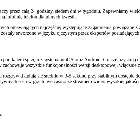
raczy przez całą 24 godziny, siedem dni w tygodniu. Zapewniamy wiel
 infolinię telefon dla pilnych kwestii.
ych omawiających najczęściej występujące zagadnienia powiązane z z
 zostały stworzone w języku ojczystym przez ekspertów posiadających
od kątem sprzętu z systemami iOS oraz Android. Gracze uzyskują dos
zachowuje wszystkie funkcjonalności wersji desktopowej, włącznie z z
a rozgrywki ładują się średnio w 3-5 sekund przy stabilnym dostępi
ywnych sesji w grach live casino ze streamem wideo wysokiej jakości
*