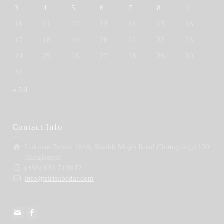
3
4
5
6
7
8
9
10
11
12
13
14
15
16
17
18
19
20
21
22
23
24
25
26
27
28
29
30
31
« Jul
Contact Info
Lokman Tower 1646, Sheikh Mujib Road Chittagong,4100
Bangladesh
(+88) 031 713042
info@zirisubedar.com