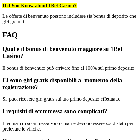
Did You Know about 1Bet Casino?
Le offerte di benvenuto possono includere sia bonus di deposito che
giri gratuiti.
FAQ
Qual è il bonus di benvenuto maggiore su 1Bet
Casino?
Il bonus di benvenuto può arrivare fino al 100% sul primo deposito.
Ci sono giri gratis disponibili al momento della
registrazione?
Sì, puoi ricevere giri gratis sul tuo primo deposito effettuato.
I requisiti di scommessa sono complicati?
I requisiti di scommessa sono chiari e devono essere soddisfatti per
prelevare le vincite.