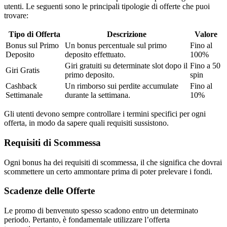
utenti. Le seguenti sono le principali tipologie di offerte che puoi
trovare:
Tipo di Offerta
Descrizione
Valore
Bonus sul Primo
Un bonus percentuale sul primo
Fino al
Deposito
deposito effettuato.
100%
Giri gratuiti su determinate slot dopo il
Fino a 50
Giri Gratis
primo deposito.
spin
Cashback
Un rimborso sui perdite accumulate
Fino al
Settimanale
durante la settimana.
10%
Gli utenti devono sempre controllare i termini specifici per ogni
offerta, in modo da sapere quali requisiti sussistono.
Requisiti di Scommessa
Ogni bonus ha dei requisiti di scommessa, il che significa che dovrai
scommettere un certo ammontare prima di poter prelevare i fondi.
Scadenze delle Offerte
Le promo di benvenuto spesso scadono entro un determinato
periodo. Pertanto, è fondamentale utilizzare l’offerta