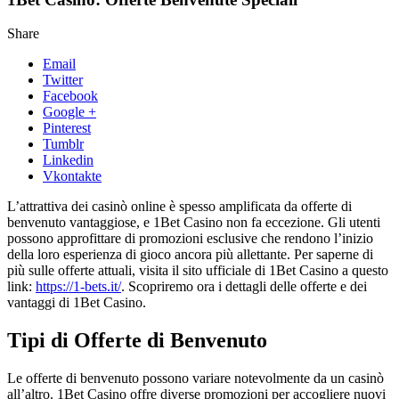
Share
Email
Twitter
Facebook
Google +
Pinterest
Tumblr
Linkedin
Vkontakte
L’attrattiva dei casinò online è spesso amplificata da offerte di
benvenuto vantaggiose, e 1Bet Casino non fa eccezione. Gli utenti
possono approfittare di promozioni esclusive che rendono l’inizio
della loro esperienza di gioco ancora più allettante. Per saperne di
più sulle offerte attuali, visita il sito ufficiale di 1Bet Casino a questo
link:
https://1-bets.it/
. Scopriremo ora i dettagli delle offerte e dei
vantaggi di 1Bet Casino.
Tipi di Offerte di Benvenuto
Le offerte di benvenuto possono variare notevolmente da un casinò
all’altro. 1Bet Casino offre diverse promozioni per accogliere nuovi