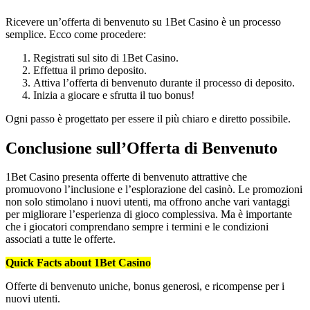
Ricevere un’offerta di benvenuto su 1Bet Casino è un processo
semplice. Ecco come procedere:
Registrati sul sito di 1Bet Casino.
Effettua il primo deposito.
Attiva l’offerta di benvenuto durante il processo di deposito.
Inizia a giocare e sfrutta il tuo bonus!
Ogni passo è progettato per essere il più chiaro e diretto possibile.
Conclusione sull’Offerta di Benvenuto
1Bet Casino presenta offerte di benvenuto attrattive che
promuovono l’inclusione e l’esplorazione del casinò. Le promozioni
non solo stimolano i nuovi utenti, ma offrono anche vari vantaggi
per migliorare l’esperienza di gioco complessiva. Ma è importante
che i giocatori comprendano sempre i termini e le condizioni
associati a tutte le offerte.
Quick Facts about 1Bet Casino
Offerte di benvenuto uniche, bonus generosi, e ricompense per i
nuovi utenti.