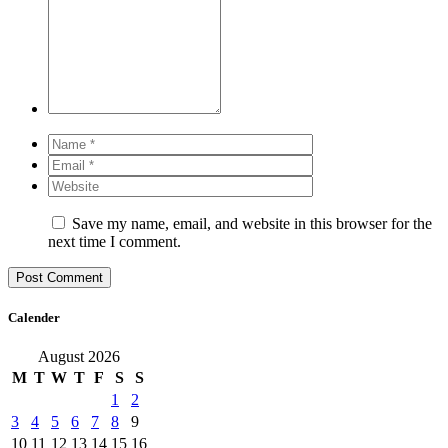
Save my name, email, and website in this browser for the
next time I comment.
Calender
August 2026
M
T
W
T
F
S
S
1
2
3
4
5
6
7
8
9
10
11
12
13
14
15
16